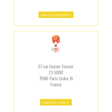
www.lenouvelattila.fr
57 rue Gaston Tessier
CS 50061
75166 Paris Cedex 19
France
www.little-urban.fr