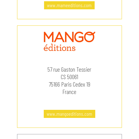
www.mameeditions.com
57 rue Gaston Tessier
CS 50061
75166 Paris Cedex 19
France
www.mangoeditions.com