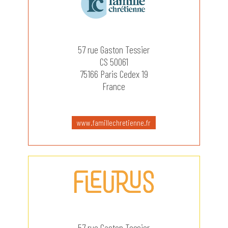
57 rue Gaston Tessier
CS 50061
75166 Paris Cedex 19
France
www.famillechretienne.fr
57 rue Gaston Tessier