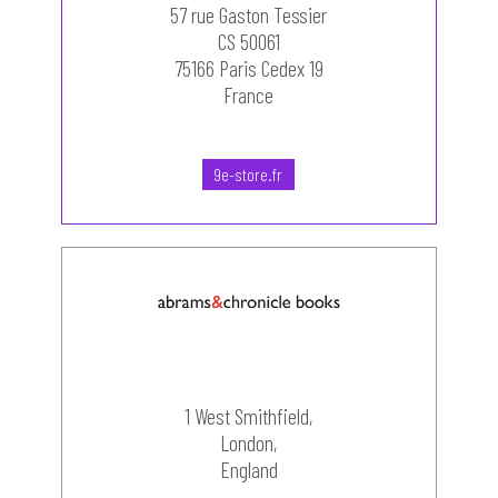
57 rue Gaston Tessier
CS 50061
75166 Paris Cedex 19
France
9e-store.fr
1 West Smithfield,
London,
England