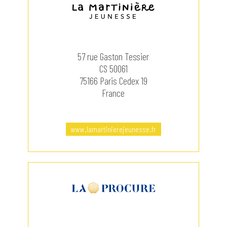
57 rue Gaston Tessier
CS 50061
75166 Paris Cedex 19
France
www.lamartinierejeunesse.fr