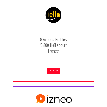
9 Av. des Érables
54180 Heillecourt
France
iello.fr