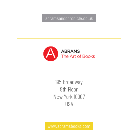
abramsandchronicle.co.uk
195 Broadway
9th Floor
New York 10007
USA
www.abramsbooks.com