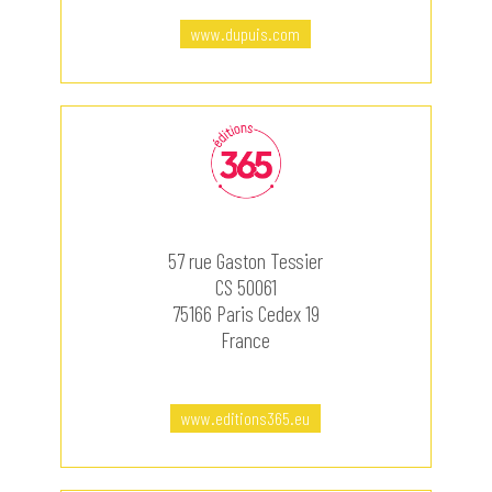
www.dupuis.com
57 rue Gaston Tessier
CS 50061
75166 Paris Cedex 19
France
www.editions365.eu