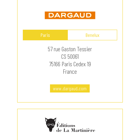
Paris
Benelux
57 rue Gaston Tessier
CS 50061
75166 Paris Cedex 19
France
www.dargaud.com