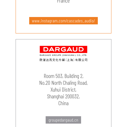
France
www.instagram.com/cascades_audio/
Room 503, Building 2,
No.20 North Chaling Road,
Xuhui District,
Shanghai 200032,
China
groupedargaud.cn