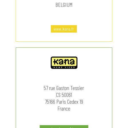
BELGIUM
www.kana.fr
57 rue Gaston Tessier
CS 50061
75166 Paris Cedex 19
France