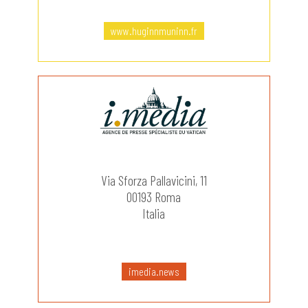
www.huginnmuninn.fr
Via Sforza Pallavicini, 11
00193 Roma
Italia
imedia.news