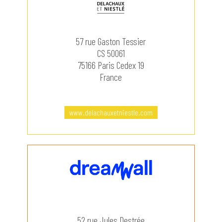
57 rue Gaston Tessier
CS 50061
75166 Paris Cedex 19
France
www.delachauxetniestle.com
52 rue Jules Destrée