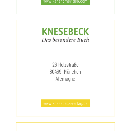
www.kanahomevideo.com
26 Holzstraße
80469 München
Allemagne
www.knesebeck-verlag.de