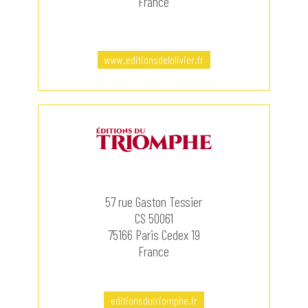
France
www.editionsdelolivier.fr
57 rue Gaston Tessier
CS 50061
75166 Paris Cedex 19
France
editionsdutriomphe.fr